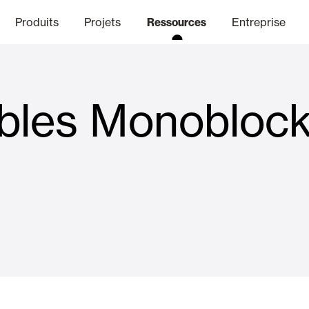
Produits
Projets
Ressources
Entreprise
ibles Monobloc
anal Éthique
nique
Finitions
Communicat
Lo
Volets Battants Pliables et B
Bureaux