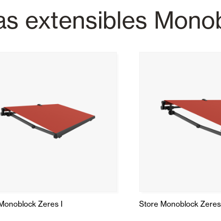
as extensibles Mono
Stores
et Rideaux PVC
Maison intelligente et autom
lables
VOIR TOUS LES PRODUITS
Monoblock Zeres I
Store Monoblock Zeres 