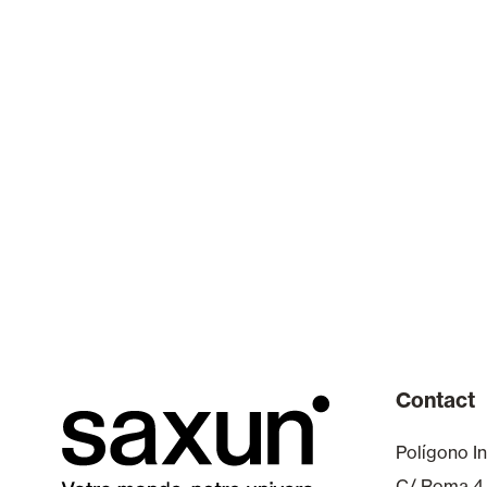
Contact
Polígono In
C/ Roma 4