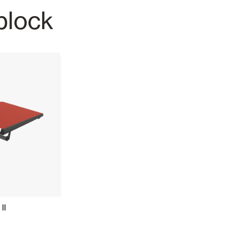
block
Portes Automatiques
atisation
Panneaux muraux et plafonds
II