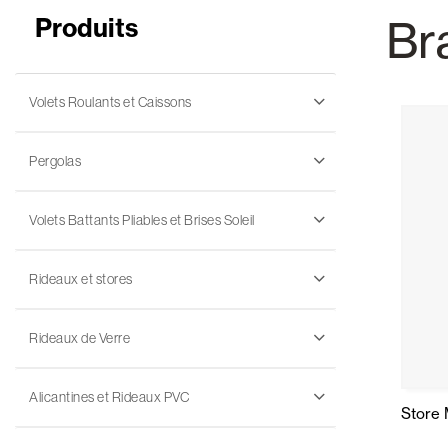
Br
Produits
Rideaux de Verre
Alicantines 
Volets Roulants et Caissons
Pergolas
Volets Battants Pliables et Brises Soleil
Moustiquaires
Portes Enrou
Rideaux et stores
Rideaux de Verre
Alicantines et Rideaux PVC
Store 