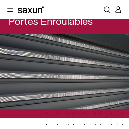
PRODUITS
PORTES ENROULABLES
Portes Enroulables
Volets Roulants et Caissons
Pergolas
Volets Battants Pliables et Brises Soleil
Rideaux et stores
Rideaux de Verre
Alicantines et Rideaux PVC