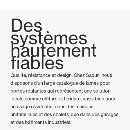
Stores
Des
Portes Automatiques
systèmes
hautement
Moustiquaires
fiables
Portes Enroulables
Qualité, résistance et design. Chez Saxun, nous
Tout
disposons d'un large catalogue de lames pour
portes roulantes qui représentent une solution
Portes Roulantes
idéale comme clôture extérieure, aussi bien pour
Portes sectionnelles
un usage résidentiel dans des maisons
unifamiliales et des chalets, que dans des garages
et des bâtiments industriels.
Maison intelligente et automatisation