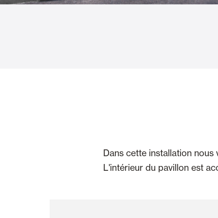
Rideaux de Verre
Alicantines 
Moustiquaires
Portes Enrou
Dans cette installation nous
L'intérieur du pavillon est a