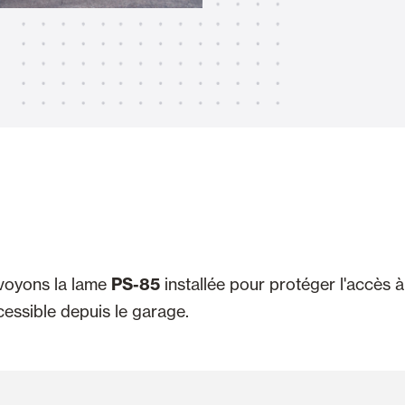
Stores
et Rideaux PVC
Maison intelligente et autom
lables
 voyons la lame
PS-85
installée pour protéger l'accès à
VOIR TOUS LES PRODUITS
ccessible depuis le garage.