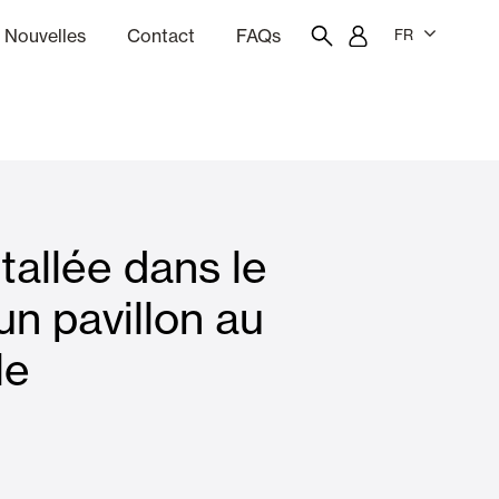
Nouvelles
Contact
FAQs
FR
ion
giciel de devis
Portail des employés
Showroom
tallée dans le
rises Soleil
Rideaux et stores
un pavillon au
le
Logements