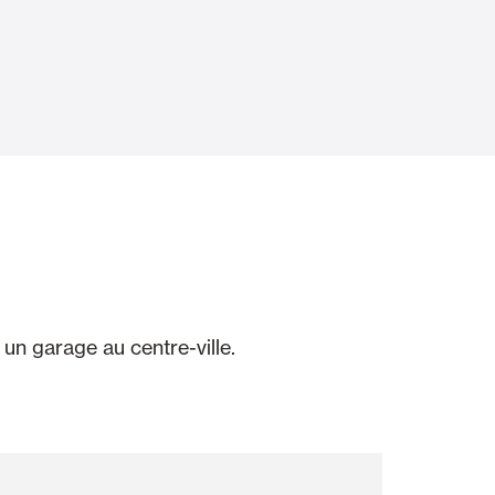
Portes Automatiques
atisation
Panneaux muraux et plafonds
 un garage au centre-ville.