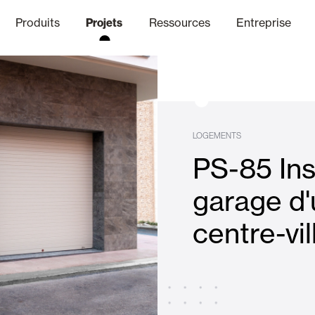
Produits
Projets
Ressources
Entreprise
anal Éthique
nique
Finitions
Communicat
Lo
LOGEMENTS
PS-85 Ins
Volets Battants Pliables et B
garage d'
centre-vil
Bureaux