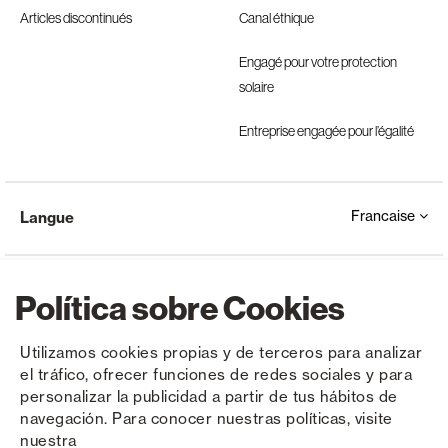
Articles discontinués
Canal éthique
Engagé pour votre protection
solaire
Entreprise engagée pour l’égalité
Francaise
Langue
Política sobre Cookies
Utilizamos cookies propias y de terceros para analizar
el tráfico, ofrecer funciones de redes sociales y para
Copyright © Saxun 2023 - 2026
Politique de confidentialité
Avis juridique
Cookies
personalizar la publicidad a partir de tus hábitos de
navegación. Para conocer nuestras políticas, visite
nuestra