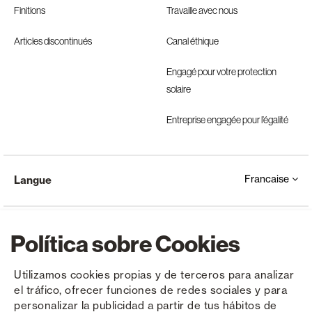
Finitions
Travaille avec nous
Articles discontinués
Canal éthique
Engagé pour votre protection
solaire
Entreprise engagée pour l’égalité
Francaise
Langue
Política sobre Cookies
Utilizamos cookies propias y de terceros para analizar
el tráfico, ofrecer funciones de redes sociales y para
Copyright © Saxun 2023 - 2026
Politique de confidentialité
Avis juridique
Cookies
personalizar la publicidad a partir de tus hábitos de