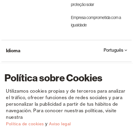
proteção solar
Empresa comprometida com a
igualdade
Português
Idioma
Política sobre Cookies
Utilizamos cookies propias y de terceros para analizar
el tráfico, ofrecer funciones de redes sociales y para
Copyright © Saxun 2023 - 2026
Política de privacidade
Aviso Legal
Cookies
personalizar la publicidad a partir de tus hábitos de
navegación. Para conocer nuestras políticas, visite
nuestra
y
Política de cookies
Aviso legal