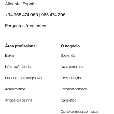
Alicante, España
+34 965 474 050
|
965 474 205
Perguntas frequentes
Área profissional
O negócio
Baixar
Sobre nós
Informação técnica
Nossa empresa
Modelos e cores disponíveis
Comunicação
Acabamentos
Trabalhar conosco
Artigos fora de linha
Canal ético
Comprometidos com a sua