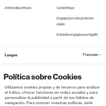
Articles discontinués
Canal éthique
Engagé pour votre protection
solaire
Entreprise engagée pour l’égalité
Francaise
Langue
Política sobre Cookies
Utilizamos cookies propias y de terceros para analizar
el tráfico, ofrecer funciones de redes sociales y para
Copyright © Saxun 2023 - 2026
Politique de confidentialité
Avis juridique
Cookies
personalizar la publicidad a partir de tus hábitos de
navegación. Para conocer nuestras políticas, visite