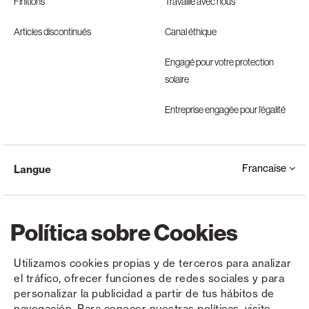
Finitions
Travaille avec nous
Articles discontinués
Canal éthique
Engagé pour votre protection
solaire
Entreprise engagée pour l’égalité
Francaise
Langue
Política sobre Cookies
Utilizamos cookies propias y de terceros para analizar
el tráfico, ofrecer funciones de redes sociales y para
Copyright © Saxun 2023 - 2026
Politique de confidentialité
Avis juridique
Cookies
personalizar la publicidad a partir de tus hábitos de
navegación. Para conocer nuestras políticas, visite