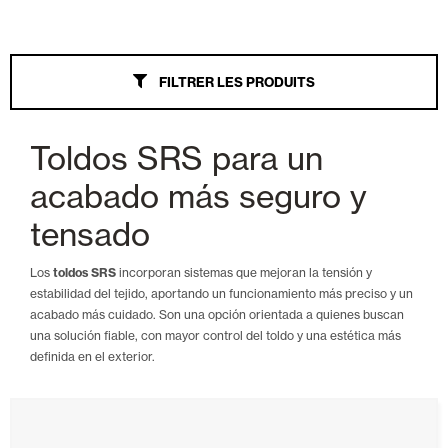
Stores
FILTRER LES PRODUITS
Tout
Wind Screen
Toldos SRS para un
Bras extensibles
acabado más seguro y
Palillería
tensado
Veranda
Los
toldos SRS
incorporan sistemas que mejoran la tensión y
estabilidad del tejido, aportando un funcionamiento más preciso y un
Parasol
acabado más cuidado. Son una opción orientada a quienes buscan
una solución fiable, con mayor control del toldo y una estética más
Bras extensibles Monoblock
definida en el exterior.
Coffre
Auvent à point droit à tension