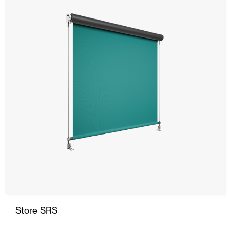
SRS
Store Stor
Rideau
Descente
Capote
Portes Automatiques
Moustiquaires
Portes Enroulables
Store SRS
Maison intelligente et automatisation