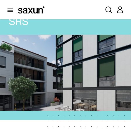
PRODUITS
STORES
SRS
SRS
Volets Roulants et Caissons
Pergolas
Volets Battants Pliables et Brises Soleil
Rideaux et stores
Rideaux de Verre
Alicantines et Rideaux PVC