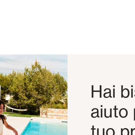
Hai b
aiuto 
tuo p