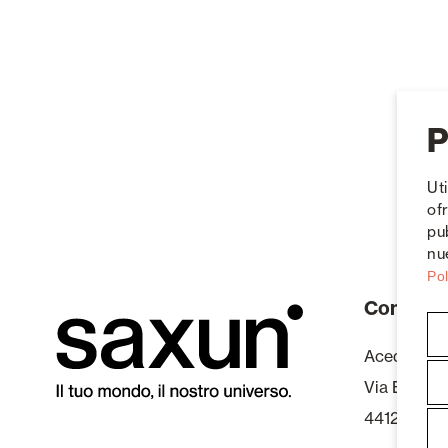
P
Ut
of
pu
nue
Pol
Contatto
Acedi Plast,
Via Bologn
44124 - Ferr