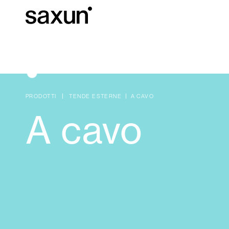
C
Download
Informazioni tec
Chi siamo
PRODOTTI
TENDE ESTERNE
A CAVO
A cavo
Pergole Bioc
Cassonetti e Tapparelle Avvolgibili
Alberghi, ristoranti e caffè