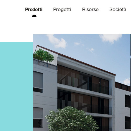
Prodotti
Progetti
Risorse
Società
anale Etico
niche
Finiture
Comunicazi
limatiche
Frangisole e Persiane Maior
Uffici