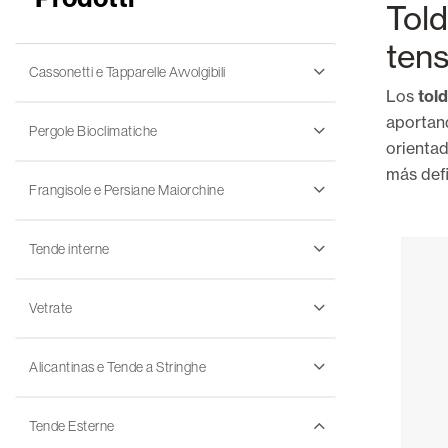
Tol
ten
Cassonetti e Tapparelle Avvolgibili
Los
tol
aportan
Pergole Bioclimatiche
orientad
más defi
Frangisole e Persiane Maiorchine
Tende interne
Vetrate
Alicantinas e Tende a Stringhe
Tende Esterne