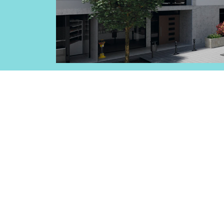
Tende Esterne
 Tende a Stringhe
Smart Home e automatismi
e e Serrande Avvolgibili
VEDI TUTTI I PRODOTTI