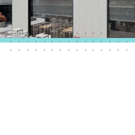
Porte Automatiche
Controsoffitti e rivestimenti di pareti