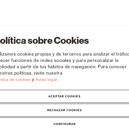
olítica sobre Cookies
ilizamos cookies propias y de terceros para analizar el tráfico
recer funciones de redes sociales y para personalizar la
blicidad a partir de tus hábitos de navegación. Para conocer
stras políticas, visite nuestra
y
ítica de cookies
Aviso legal
Area professionale
ACEPTAR COOKIES
 S.R.L.
Download
a, 912
RECHAZAR COOKIES
Informazioni tecniche
ara - Italia
CONFIGURAR