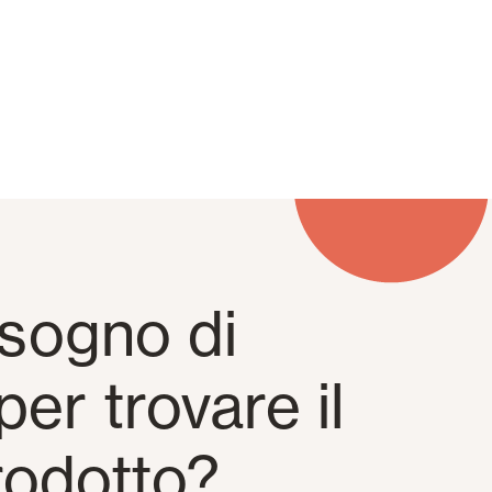
isogno di
per trovare il
rodotto?