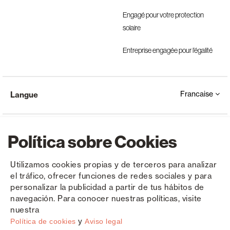
Engagé pour votre protection
solaire
Entreprise engagée pour l’égalité
Francaise
Langue
Política sobre Cookies
Utilizamos cookies propias y de terceros para analizar
el tráfico, ofrecer funciones de redes sociales y para
Copyright © Saxun 2023 - 2026
Politique de confidentialité
Avis juridique
Cookies
personalizar la publicidad a partir de tus hábitos de
navegación. Para conocer nuestras políticas, visite
nuestra
y
Política de cookies
Aviso legal