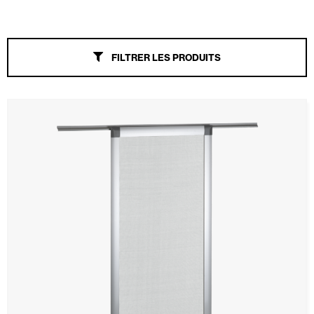
Stores
FILTRER LES PRODUITS
Portes Automatiques
Moustiquaires
Tout
Coupe-vent
Glisser
Enroulable
Fixe
Plissé