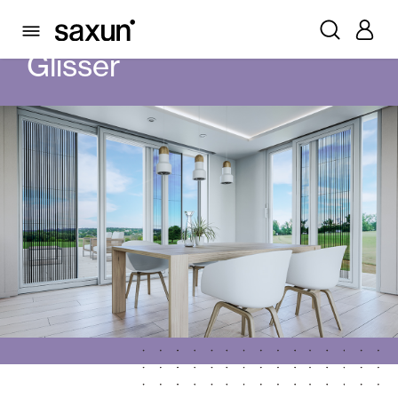
PRODUITS
MOUSTIQUAIRES
GLISSER
Glisser
Volets Roulants et Caissons
Pergolas
Volets Battants Pliables et Brises Soleil
Rideaux et stores
Rideaux de Verre
Alicantines et Rideaux PVC