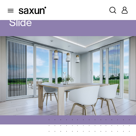
PRODUTOS
MOSQUITEIRAS
SLIDE
Slide
Persianas Enroláveis e Caixas
Pérgulas
Lâminas Quebra-Sol e Maiorquinas
Cortina e persianas
Cortinas de Vidro
Alicantinas e Cortinas exteriores