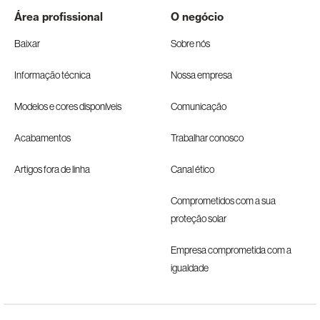
Área profissional
O negócio
Baixar
Sobre nós
Informação técnica
Nossa empresa
Modelos e cores disponíveis
Comunicação
Acabamentos
Trabalhar conosco
Artigos fora de linha
Canal ético
Comprometidos com a sua
proteção solar
Empresa comprometida com a
igualdade