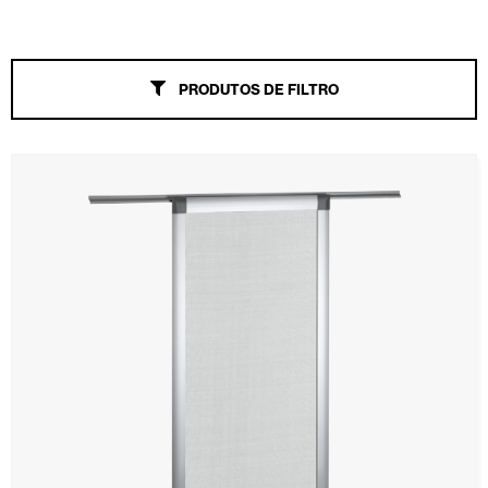
Toldos
PRODUTOS DE FILTRO
Portas Automáticas
Mosquiteiras
Tudo
À prova de vento
Slide
Enrolável
Fixa
Plissagem