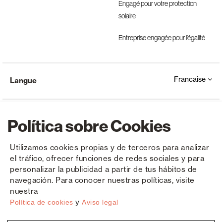
Engagé pour votre protection
solaire
Entreprise engagée pour l’égalité
Francaise
Langue
Política sobre Cookies
Utilizamos cookies propias y de terceros para analizar
el tráfico, ofrecer funciones de redes sociales y para
Copyright © Saxun 2023 - 2026
Politique de confidentialité
Avis juridique
Cookies
personalizar la publicidad a partir de tus hábitos de
navegación. Para conocer nuestras políticas, visite
nuestra
y
Política de cookies
Aviso legal