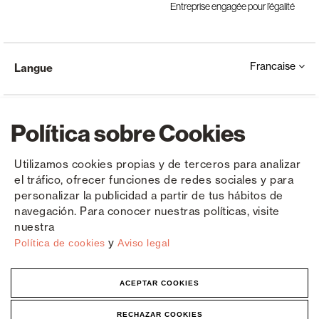
Entreprise engagée pour l’égalité
Francaise
Langue
Política sobre Cookies
Utilizamos cookies propias y de terceros para analizar
el tráfico, ofrecer funciones de redes sociales y para
Copyright © Saxun 2023 - 2026
Politique de confidentialité
Avis juridique
Cookies
personalizar la publicidad a partir de tus hábitos de
navegación. Para conocer nuestras políticas, visite
nuestra
y
Política de cookies
Aviso legal
ACEPTAR COOKIES
RECHAZAR COOKIES