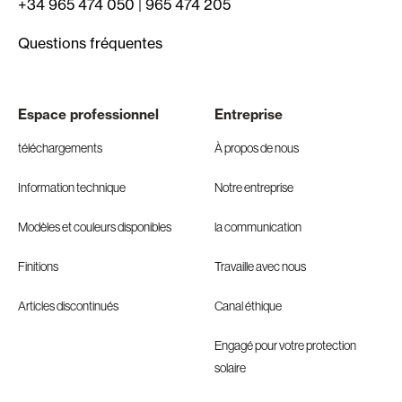
+34 965 474 050
|
965 474 205
Questions fréquentes
Espace professionnel
Entreprise
téléchargements
À propos de nous
Information technique
Notre entreprise
Modèles et couleurs disponibles
la communication
Finitions
Travaille avec nous
Articles discontinués
Canal éthique
Engagé pour votre protection
solaire