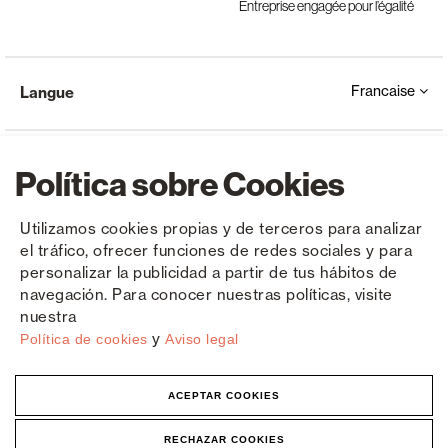
Entreprise engagée pour l’égalité
Francaise
Langue
Política sobre Cookies
Utilizamos cookies propias y de terceros para analizar
el tráfico, ofrecer funciones de redes sociales y para
Copyright © Saxun 2023 - 2026
Politique de confidentialité
Avis juridique
Cookies
personalizar la publicidad a partir de tus hábitos de
navegación. Para conocer nuestras políticas, visite
nuestra
y
Política de cookies
Aviso legal
ACEPTAR COOKIES
RECHAZAR COOKIES