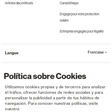
Articles discontinués
Canal éthique
Engagé pour votre protection
solaire
Entreprise engagée pour l’égalité
Francaise
Langue
Política sobre Cookies
Utilizamos cookies propias y de terceros para analizar
el tráfico, ofrecer funciones de redes sociales y para
Copyright © Saxun 2023 - 2026
Politique de confidentialité
Avis juridique
Cookies
personalizar la publicidad a partir de tus hábitos de
navegación. Para conocer nuestras políticas, visite
nuestra