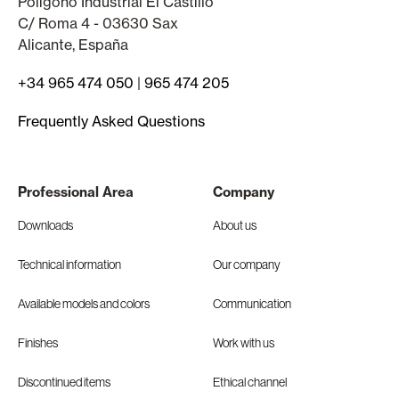
Polígono Industrial El Castillo
C/ Roma 4 - 03630 Sax
Alicante, España
+34 965 474 050
|
965 474 205
Frequently Asked Questions
Professional Area
Company
Downloads
About us
Technical information
Our company
Available models and colors
Communication
Finishes
Work with us
Discontinued items
Ethical channel