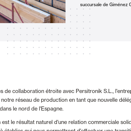
succursale de Giménez G
Stores
et Rideaux PVC
Maison intelligente et autom
lables
de collaboration étroite avec Persitronik S.L., l'entre
VOIR TOUS LES PRODUITS
nt notre réseau de production en tant que nouvelle délé
ans le nord de l'Espagne.
 est le résultat naturel d'une relation commerciale soli
jà établies qui nous permettront d'effectuer une transi