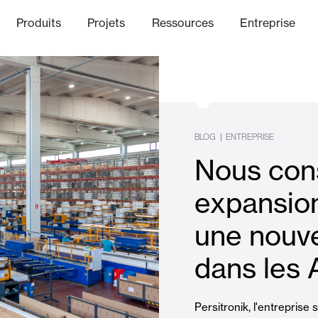
Produits
Projets
Ressources
Entreprise
anal Éthique
nique
Finitions
Communicat
Lo
|
BLOG
ENTREPRISE
Nous con
Volets Battants Pliables et B
expansion
une nouve
Bureaux
dans les 
Persitronik, l'entreprise s