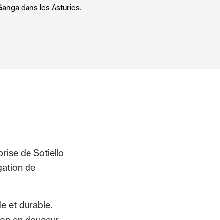
anga dans les Asturies.
Portes Automatiques
atisation
Panneaux muraux et plafonds
prise de Sotiello
gation de
de et durable.
tion en douceur