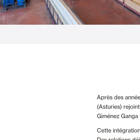
Rideaux de Verre
Alicantines 
Moustiquaires
Portes Enrou
Après des années 
(Asturies) rejoi
Giménez Ganga d
Cette intégration
Des relations dé