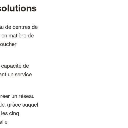
solutions
au de centres de
s en matière de
toucher
 capacité de
ant un service
créer un réseau
ale, grâce auquel
 les cinq
lie.