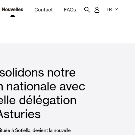
Nouvelles
Contact
FAQs
FR
ion
giciel de devis
Portail des employés
Showroom
solidons notre
rises Soleil
Rideaux et stores
 nationale avec
lle délégation
Logements
Asturies
ituée à Sotiello, devient la nouvelle