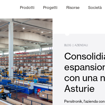
Prodotti
Progetti
Risorse
Società
anale Etico
niche
Finiture
Comunicazi
|
BLOG
AZIENDALI
Consolidi
limatiche
Frangisole e Persiane Maior
espansio
con una nu
Uffici
Asturie
Persitronik, l'azienda con 