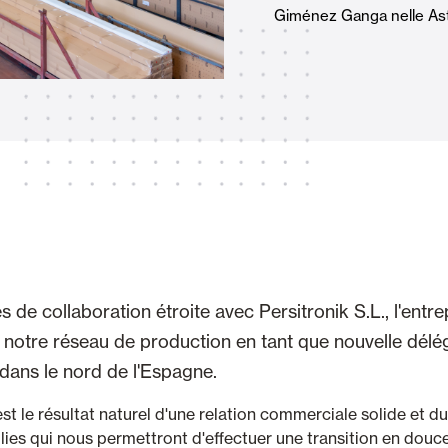
Giménez Ganga nelle Ast
Tende Esterne
 Tende a Stringhe
Smart Home e automatismi
e e Serrande Avvolgibili
de collaboration étroite avec Persitronik S.L., l'entre
VEDI TUTTI I PRODOTTI
nt notre réseau de production en tant que nouvelle délé
ans le nord de l'Espagne.
st le résultat naturel d'une relation commerciale solide et d
blies qui nous permettront d'effectuer une transition en douc