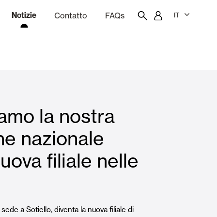
Notizie
Contatto
FAQs
IT
one
Budgeting
Portale dei dipendenti
Showroom
amo la nostra
chine
Tende interne
ne nazionale
ova filiale nelle
Famiglie
sede a Sotiello, diventa la nuova filiale di