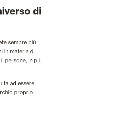
niverso di
ete sempre più
i in materia di
ù persone, in più
aiuta ad essere
archio proprio.