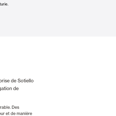
urie.
Porte Automatiche
Controsoffitti e rivestimenti di pareti
prise de Sotiello
gation de
urable. Des
eur et de manière