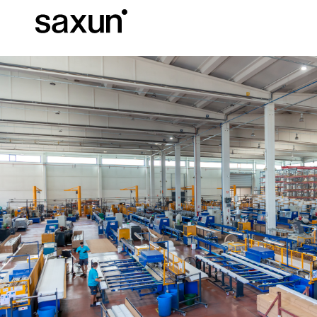
C
Download
Informazioni tec
Chi siamo
Pergole Bioc
Cassonetti e Tapparelle Avvolgibili
Alberghi, ristoranti e caffè