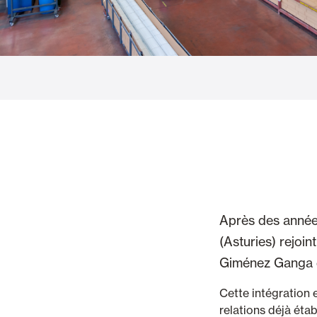
Vetrate
Alicantinas e
Zanzariere
Portoni Garag
Après des années 
(Asturies) rejoi
Giménez Ganga d
Cette intégration e
relations déjà éta