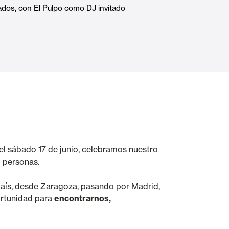
dos, con El Pulpo como DJ invitado
Portes Automatiques
atisation
Panneaux muraux et plafonds
 el sábado 17 de junio, celebramos nuestro
0 personas.
país, desde Zaragoza, pasando por Madrid,
portunidad para
encontrarnos,