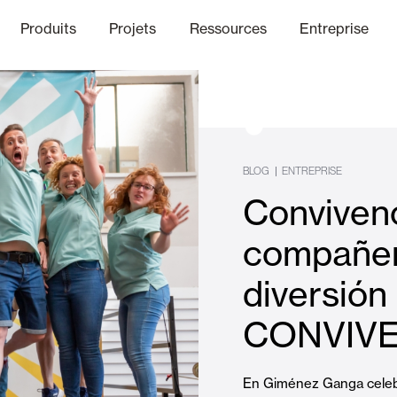
Produits
Projets
Ressources
Entreprise
anal Éthique
nique
Finitions
Communicat
Lo
BLOG
|
ENTREPRISE
Convivenc
Volets Battants Pliables et B
compañer
diversión 
Bureaux
CONVIV
En Giménez Ganga celeb