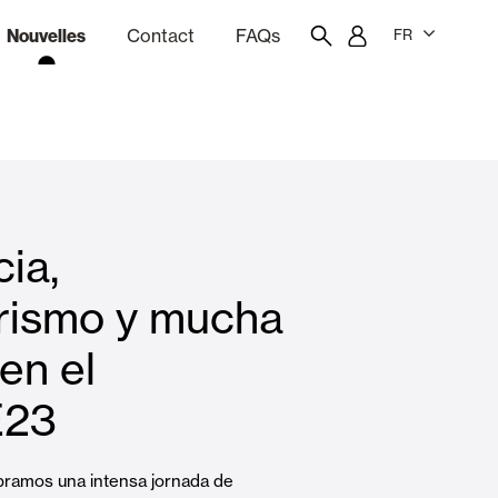
Nouvelles
Contact
FAQs
FR
ion
giciel de devis
Portail des employés
Showroom
ia,
rises Soleil
Rideaux et stores
ismo y mucha
en el
Logements
E23
ramos una intensa jornada de