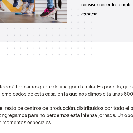
convivencia entre emplea
Stores
et Rideaux PVC
especial.
Maison intelligente et autom
lables
“todos” formamos parte de una gran familia. Es por ello, que
tre empleados de esta casa, en la que nos dimos cita unas 60
VOIR TOUS LES PRODUITS
l resto de centros de producción, distribuidos por todo el 
os congregamos para no perdernos esta intensa jornada. Un o
r
momentos especiales.