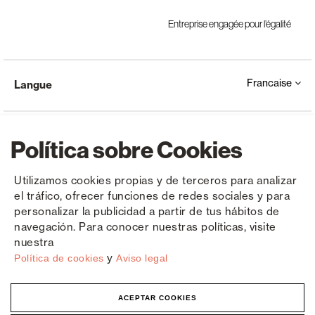
Entreprise engagée pour l’égalité
Francaise
Langue
Política sobre Cookies
Utilizamos cookies propias y de terceros para analizar
el tráfico, ofrecer funciones de redes sociales y para
Copyright © Saxun 2023 - 2026
Politique de confidentialité
Avis juridique
Cookies
personalizar la publicidad a partir de tus hábitos de
navegación. Para conocer nuestras políticas, visite
nuestra
y
Política de cookies
Aviso legal
ACEPTAR COOKIES