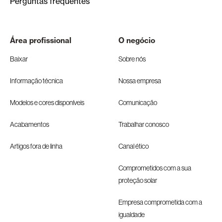
Perguntas frequentes
Área profissional
O negócio
Baixar
Sobre nós
Informação técnica
Nossa empresa
Modelos e cores disponíveis
Comunicação
Acabamentos
Trabalhar conosco
Artigos fora de linha
Canal ético
Comprometidos com a sua
proteção solar
Empresa comprometida com a
igualdade