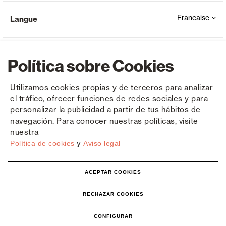
Francaise
Langue
Política sobre Cookies
Utilizamos cookies propias y de terceros para analizar
el tráfico, ofrecer funciones de redes sociales y para
Copyright © Saxun 2023 - 2026
Politique de confidentialité
Avis juridique
Cookies
personalizar la publicidad a partir de tus hábitos de
navegación. Para conocer nuestras políticas, visite
nuestra
y
Política de cookies
Aviso legal
ACEPTAR COOKIES
RECHAZAR COOKIES
CONFIGURAR