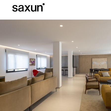
C
Download
Informazioni tec
Chi siamo
Pergole Bioc
Cassonetti e Tapparelle Avvolgibili
Alberghi, ristoranti e caffè