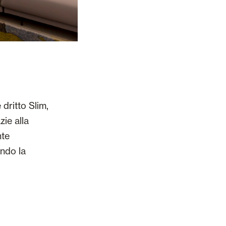
dritto Slim,
ie alla
nte
ando la