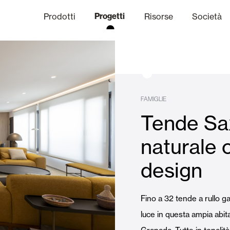
Prodotti
Progetti
Risorse
Società
anale Etico
niche
Finiture
Comunicazi
FAMIGLIE
Tende Sa
limatiche
Frangisole e Persiane Maior
naturale 
design
Uffici
Fino a 32 tende a rullo g
luce in questa ampia abita