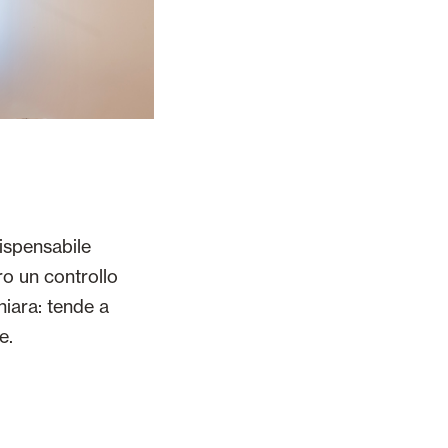
dispensabile
ro un controllo
hiara: tende a
e.