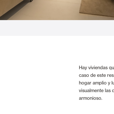
Vetrate
Alicantinas e
Zanzariere
Portoni Garag
Hay viviendas que
caso de este res
hogar amplio y l
visualmente las d
armonioso.