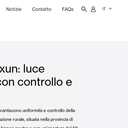
Notizie
Contatto
FAQs
IT
one
Budgeting
Portale dei dipendenti
Showroom
xun: luce
chine
Tende interne
con controllo e
Famiglie
arantiscono uniformità e controllo della
zione rurale, situata nella provincia di