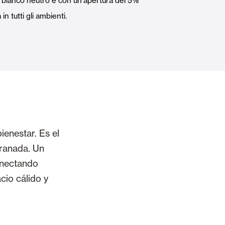
à bianco neutro e con un'apertura del 5%
Porte Automatiche
n tutti gli ambienti.
Controsoffitti e rivestimenti di pareti
ienestar. Es el
Granada. Un
conectando
cio cálido y