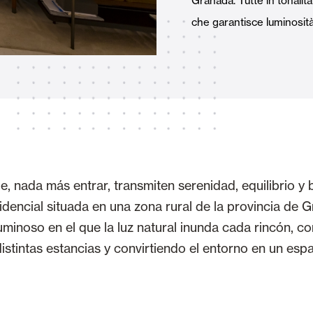
Granada. Tutte in tonalit
Tende Esterne
 Tende a Stringhe
che garantisce luminosità i
Smart Home e automatismi
e e Serrande Avvolgibili
, nada más entrar, transmiten serenidad, equilibrio y b
idencial situada en una zona rural de la provincia de 
uminoso en el que la luz natural inunda cada rincón, 
VEDI TUTTI I PRODOTTI
istintas estancias y convirtiendo el entorno en un espa