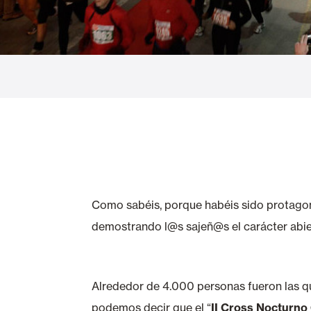
Cortinas de Cristal
Alicantinas y
Mosquiteras
Puertas de g
Como sabéis, porque habéis sido protagoni
demostrando l@s sajeñ@s el carácter abier
Alrededor de 4.000 personas fueron las que
podemos decir que el “
II Cross Nocturno