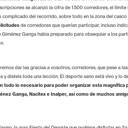
scripciones se alcanzó la cifra de 1.500 corredores, el límit
o complicado del recorrido, sobre todo en la zona del casco
licitudes
de corredores que querían participar, incluso indi
ue Giménez Ganga había preparado para obsequiar a los parti
n.
remos dar las gracias a vosotros, corredores, que pese a las 
 y disteis toda una lección. El deporte sano está vivo y lo d
n todo lo necesario para poder organizar esta magnífica
ménez Ganga, Nacitex e Inalper, así como de muchos amigo
iasmo, la gran Fiesta del Deporte que pudimos disfrutar en Sa