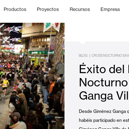
Productos
Proyectos
Recursos
Empresa
Canal Ético
nica
Acabados
Comunicaci
P
BLOG
|
CROSS NOCTURNO SA
Éxito del 
Celosias y Mallorquinas
Nocturno
Ganga Vil
Oficinas
Desde Giménez Ganga que
habéis participado en es