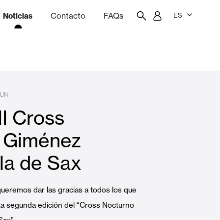
Noticias
Contacto
FAQs
ES
ón
resupuestador
Portal del empleado/a
Showroom
XUN
II Cross
Cortinas interiores y estores
 Giménez
la de Sax
Viviendas
remos dar las gracias a todos los que
ta segunda edición del “Cross Nocturno