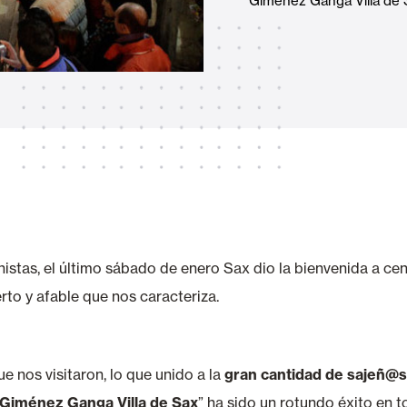
Giménez Ganga Villa de 
Toldos
 Cortinas exteriores
Motores, automatismos y S
araje y comerciales
stas, el último sábado de enero Sax dio la bienvenida a cen
to y afable que nos caracteriza.
VER TODOS LOS PRODUCTOS
 nos visitaron, lo que unido a la
gran cantidad de sajeñ@s 
 Giménez Ganga Villa de Sax
” ha sido un rotundo éxito en t