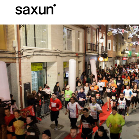
Descargas
Información Téc
Sobre Nosotros
Pérgolas
Persianas enrollables y cajones
Hoteles, restaurantes y cafeterías