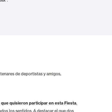
Sax”.
Puertas Automáticas de Cristal
mart Home
Revestimientos de techo y pared
tenares de deportistas y amigos,
que quisieron participar en esta Fiesta
,
odos los sentidos. A destacar el que dos