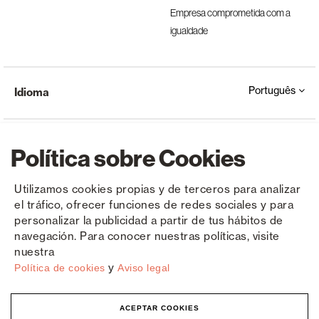
Empresa comprometida com a
igualdade
Português
Idioma
Política sobre Cookies
Utilizamos cookies propias y de terceros para analizar
el tráfico, ofrecer funciones de redes sociales y para
Copyright © Saxun 2023 - 2026
Política de privacidade
Aviso Legal
Cookies
personalizar la publicidad a partir de tus hábitos de
navegación. Para conocer nuestras políticas, visite
nuestra
y
Política de cookies
Aviso legal
ACEPTAR COOKIES