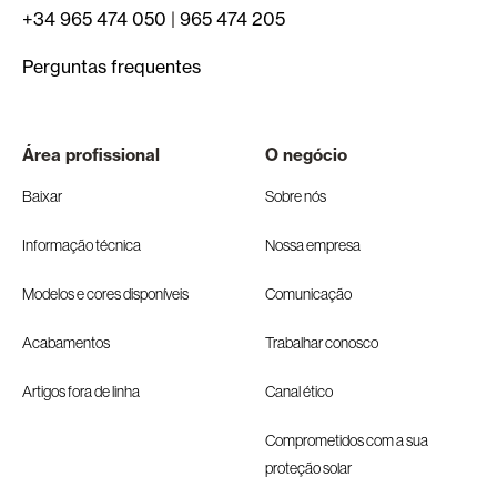
+34 965 474 050
|
965 474 205
Perguntas frequentes
Área profissional
O negócio
Baixar
Sobre nós
Informação técnica
Nossa empresa
Modelos e cores disponíveis
Comunicação
Acabamentos
Trabalhar conosco
Artigos fora de linha
Canal ético
Comprometidos com a sua
proteção solar