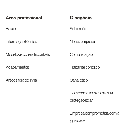
Área profissional
O negócio
Baixar
Sobre nós
Informação técnica
Nossa empresa
Modelos e cores disponíveis
Comunicação
Acabamentos
Trabalhar conosco
Artigos fora de linha
Canal ético
Comprometidos com a sua
proteção solar
Empresa comprometida com a
igualdade