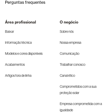
Perguntas frequentes
Área profissional
O negócio
Baixar
Sobre nós
Informação técnica
Nossa empresa
Modelos e cores disponíveis
Comunicação
Acabamentos
Trabalhar conosco
Artigos fora de linha
Canal ético
Comprometidos com a sua
proteção solar
Empresa comprometida com a
igualdade