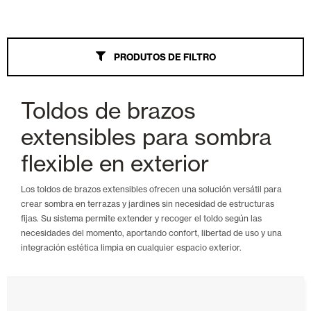
Toldos
PRODUTOS DE FILTRO
Tudo
Wind Screen
Toldos de brazos
Braços extensíveis
extensibles para sombra
Palillería
flexible en exterior
Veranda
Los toldos de brazos extensibles ofrecen una solución versátil para
crear sombra en terrazas y jardines sin necesidad de estructuras
Guarda-sol
fijas. Su sistema permite extender y recoger el toldo según las
necesidades del momento, aportando confort, libertad de uso y una
Braços extensíveis Monoblock
integración estética limpia en cualquier espacio exterior.
Caixa
Ponto reto de tensão