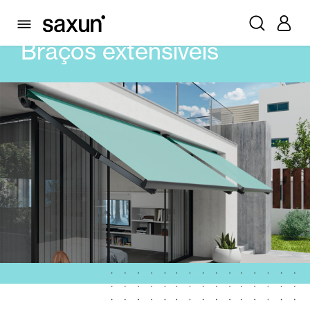
PRODUTOS
TOLDOS
BRAÇOS EXTENSÍVEIS
Braços extensíveis
Persianas Enroláveis e Caixas
Pérgulas
Lâminas Quebra-Sol e Maiorquinas
Cortina e persianas
Cortinas de Vidro
Alicantinas e Cortinas exteriores