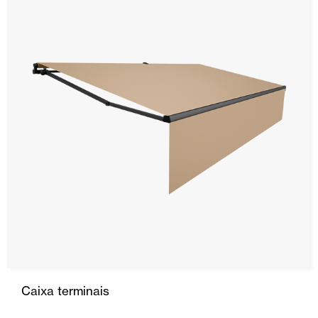
SRS
Toldo Stor
Cortina
Calha
Capota
Portas Automáticas
Mosquiteiras
Garagem e Portas Comerciais
Caixa terminais
Smart Home e automatismos