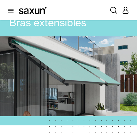
PRODUITS
STORES
BRAS EXTENSIBLES
Bras extensibles
Volets Roulants et Caissons
Pergolas
Volets Battants Pliables et Brises Soleil
Rideaux et stores
Rideaux de Verre
Alicantines et Rideaux PVC