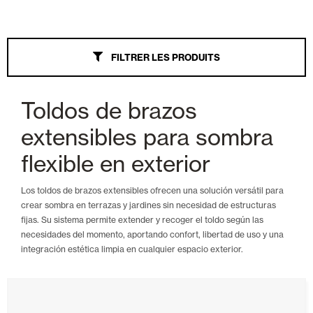
Stores
FILTRER LES PRODUITS
Tout
Wind Screen
Toldos de brazos
Bras extensibles
extensibles para sombra
Palillería
flexible en exterior
Veranda
Los toldos de brazos extensibles ofrecen una solución versátil para
crear sombra en terrazas y jardines sin necesidad de estructuras
Parasol
fijas. Su sistema permite extender y recoger el toldo según las
necesidades del momento, aportando confort, libertad de uso y una
Bras extensibles Monoblock
integración estética limpia en cualquier espacio exterior.
Coffre
Auvent à point droit à tension