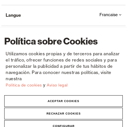
Francaise
Langue
Política sobre Cookies
Utilizamos cookies propias y de terceros para analizar
el tráfico, ofrecer funciones de redes sociales y para
Copyright © Saxun 2023 - 2026
Politique de confidentialité
Avis juridique
Cookies
personalizar la publicidad a partir de tus hábitos de
navegación. Para conocer nuestras políticas, visite
nuestra
y
Política de cookies
Aviso legal
ACEPTAR COOKIES
RECHAZAR COOKIES
CONFIGURAR