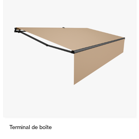
SRS
Store Stor
Rideau
Descente
Capote
Portes Automatiques
Moustiquaires
Portes Enroulables
Terminal de boîte
Maison intelligente et automatisation