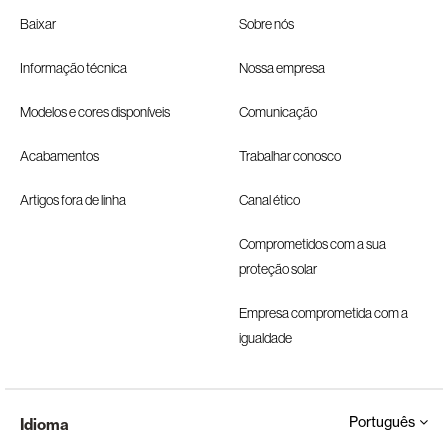
Baixar
Sobre nós
Informação técnica
Nossa empresa
Modelos e cores disponíveis
Comunicação
Acabamentos
Trabalhar conosco
Artigos fora de linha
Canal ético
Comprometidos com a sua
proteção solar
Empresa comprometida com a
igualdade
Português
Idioma