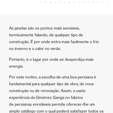
Toldos
Portas Automáticas
As janelas são os pontos mais sensíveis,
termicamente falando, de qualquer tipo de
Mosquiteiras
construção. É por onde entra mais facilmente o frio
no inverno e o calor no verão.
Garagem e Portas Comerciais
Portanto, é o lugar por onde se desperdiça mais
energia.
Tudo
Por este motivo, a escolha de uma boa persiana é
Portas de Enrolar
fundamental para qualquer tipo de obra, de nova
Portas seccionais
construção ou de renovação. Assim, a vasta
experiência da Giménez Ganga no fabrico
de persianas enroláveis permite oferecer-lhe um
Smart Home e automatismos
amplo catálogo com o qual poderá satisfazer todos os