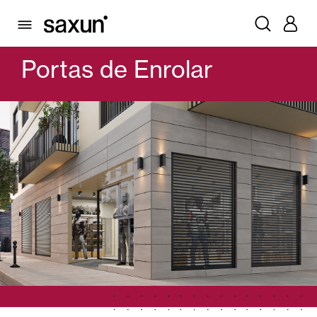
PRODUTOS
GARAGEM E PORTAS COMERCIAIS
PORTAS DE ENROLAR
Portas de Enrolar
Persianas Enroláveis e Caixas
Pérgulas
Lâminas Quebra-Sol e Maiorquinas
Cortina e persianas
Cortinas de Vidro
Alicantinas e Cortinas exteriores