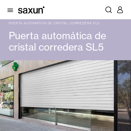
PRODUTOS
PORTAS AUTOMÁTICAS
PORTAS AUTOMÁTICAS DE CRISTAL
CORREDIÇA
PUERTA AUTOMÁTICA DE CRISTAL CORREDERA SL5
Puerta automática de
cristal corredera SL5