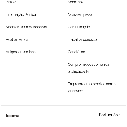
Baixar
Sobre nós
Informação técnica
Nossa empresa
Modelos e cores disponíveis
Comunicação
Acabamentos
Trabalhar conosco
Artigos fora de linha
Canal ético
Comprometidos com a sua
proteção solar
Empresa comprometida com a
igualdade
Português
Idioma