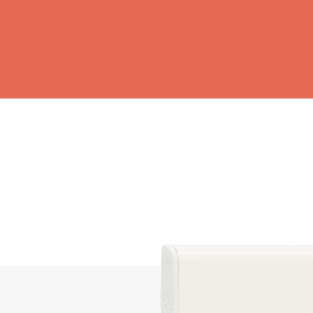
Cortinas de Vidro
Alicantinas e
Mosquiteiras
Garagem e P