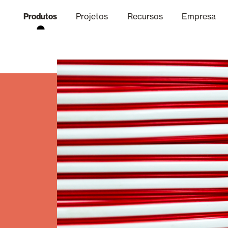
Produtos
Projetos
Recursos
Empresa
Canal Ético
nica
Acabamentos
Comunicaç
O
Lâminas Quebra-Sol e Maior
Escritórios
i