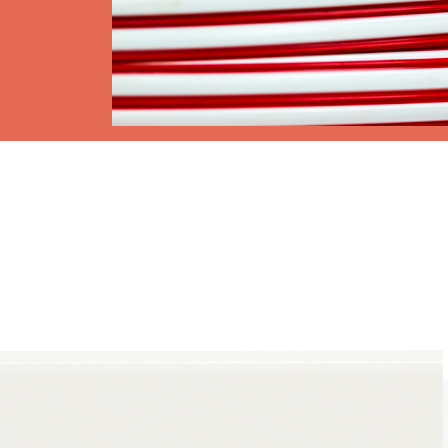
Toldos
 Cortinas exteriores
Smart Home e automatismo
ortas Comerciais
VER TODOS OS PRODUTOS