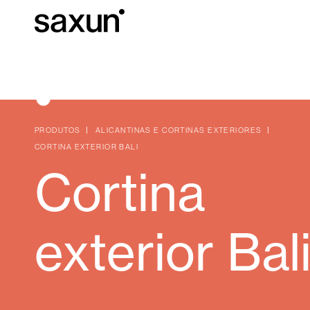
Baixar
Informação téc
Sobre nós
PRODUTOS
ALICANTINAS E CORTINAS EXTERIORES
CORTINA EXTERIOR BALI
Cortina
Pérgulas
Persianas Enroláveis e Caixas
Hotéis, restaurantes e cafés
exterior Bal