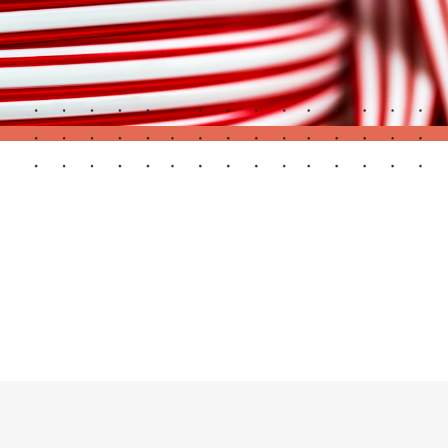
Portas Automáticas
s
Revestimentos teto e parede