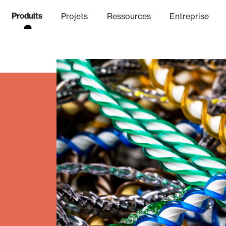
Produits
Projets
Ressources
Entreprise
anal Éthique
nique
Finitions
Communicat
Lo
Volets Battants Pliables et B
Bureaux