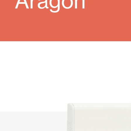
Aragón
Rideaux de Verre
Alicantines 
Moustiquaires
Portes Enrou