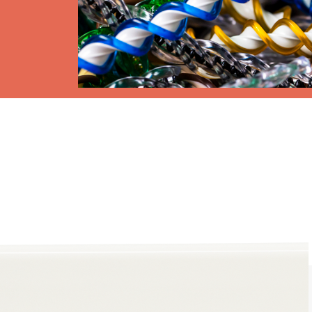
Stores
et Rideaux PVC
Maison intelligente et autom
lables
VOIR TOUS LES PRODUITS