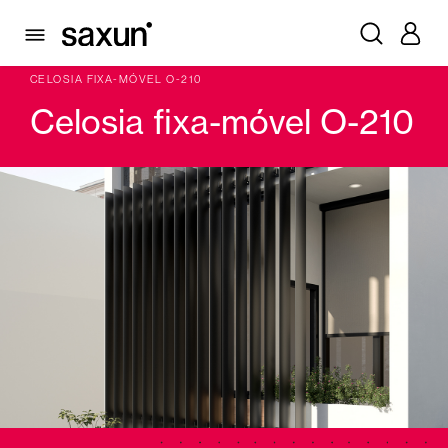
PRODUTOS
LÂMINAS QUEBRA-SOL E MAIORQUINAS
LÂMINA QUEBRA-SOL FIXA, LÂMINA MÓVEL
CELOSIA FIXA-MÓVEL O-210
Celosia fixa-móvel O-210