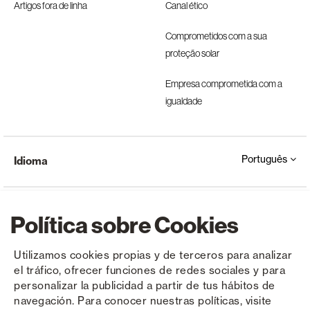
Artigos fora de linha
Canal ético
Comprometidos com a sua
proteção solar
Empresa comprometida com a
igualdade
Português
Idioma
Política sobre Cookies
Utilizamos cookies propias y de terceros para analizar
el tráfico, ofrecer funciones de redes sociales y para
Copyright © Saxun 2023 - 2026
Política de privacidade
Aviso Legal
Cookies
personalizar la publicidad a partir de tus hábitos de
navegación. Para conocer nuestras políticas, visite