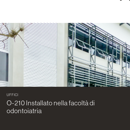
UFFICI
O-210 Installato nella facoltà di
odontoiatria