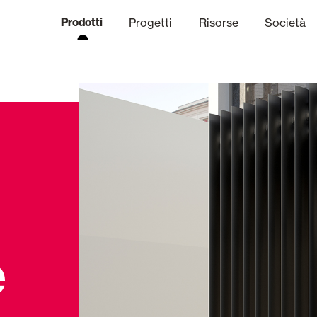
Prodotti
Progetti
Risorse
Società
anale Etico
niche
Finiture
Comunicazi
limatiche
Frangisole e Persiane Maior
Uffici
e