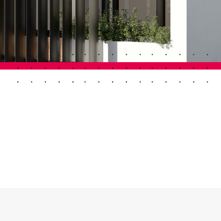
Porte Automatiche
Controsoffitti e rivestimenti di pareti