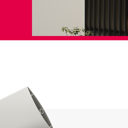
Tende Esterne
 Tende a Stringhe
Smart Home e automatismi
e e Serrande Avvolgibili
VEDI TUTTI I PRODOTTI