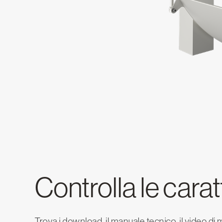
Controlla le carat
Trova i download, il manuale tecnico, il video di m