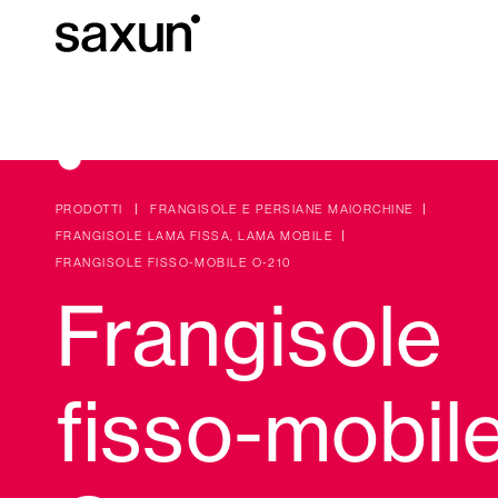
C
Download
Informazioni tec
Chi siamo
PRODOTTI
FRANGISOLE E PERSIANE MAIORCHINE
FRANGISOLE LAMA FISSA, LAMA MOBILE
FRANGISOLE FISSO-MOBILE O-210
Pergole Bioc
Cassonetti e Tapparelle Avvolgibili
Frangisole
Alberghi, ristoranti e caffè
fisso-mobil