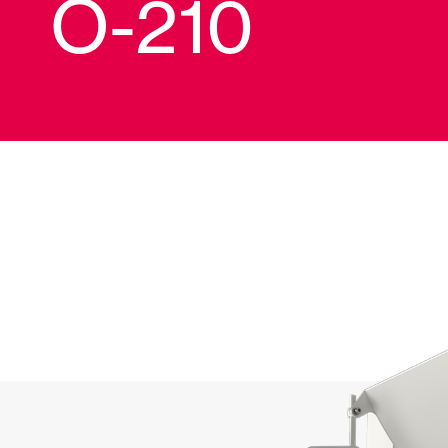
O-210
Vetrate
Alicantinas e
Zanzariere
Portoni Garag