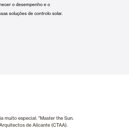
nhecer o desempenho e o
Portas Automáticas
as soluções de controlo solar.
s
Revestimentos teto e parede
ia muito especial: "Master the Sun.
Arquitectos de Alicante (CTAA).