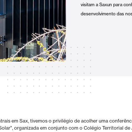
visitam a Saxun para co
Toldos
 Cortinas exteriores
desenvolvimento das noss
Smart Home e automatismo
ortas Comerciais
VER TODOS OS PRODUTOS
trais em Sax, tivemos o privilégio de acolher uma conferênc
olar", organizada em conjunto com o Colégio Territorial de 