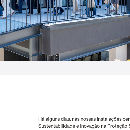
Cortinas de Vidro
Alicantinas e
Mosquiteiras
Garagem e P
Há alguns dias, nas nossas instalações cen
Sustentabilidade e Inovação na Proteção S