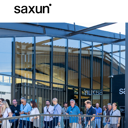
Baixar
Informação téc
Sobre nós
Pérgulas
Persianas Enroláveis e Caixas
Hotéis, restaurantes e cafés