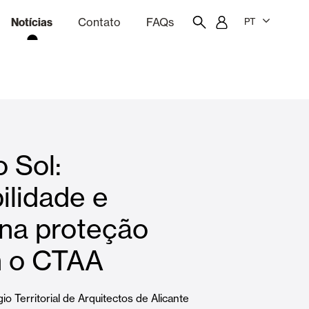
Notícias
Contato
FAQs
PT
ão
rçamentação
Portal do funcionário
Showroom
 Sol:
quinas
Cortina e persianas
ilidade e
 na proteção
Famílias
m o CTAA
io Territorial de Arquitectos de Alicante