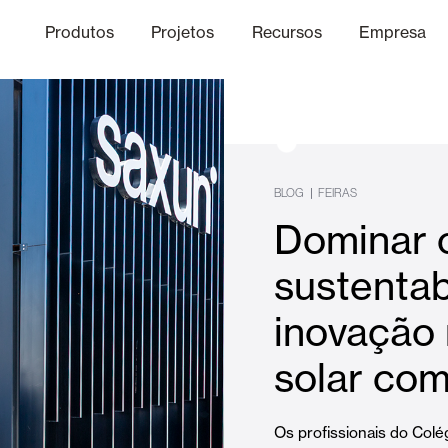
Produtos
Projetos
Recursos
Empresa
Canal Ético
nica
Acabamentos
Comunicaç
O
BLOG
|
FEIRAS
Dominar o
Lâminas Quebra-Sol e Maior
sustentab
inovação
Escritórios
solar co
Os profissionais do Colég