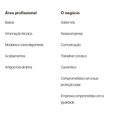
Área profissional
O negócio
Baixar
Sobre nós
Informação técnica
Nossa empresa
Modelos e cores disponíveis
Comunicação
Acabamentos
Trabalhar conosco
Artigos fora de linha
Canal ético
Comprometidos com a sua
proteção solar
Empresa comprometida com a
igualdade