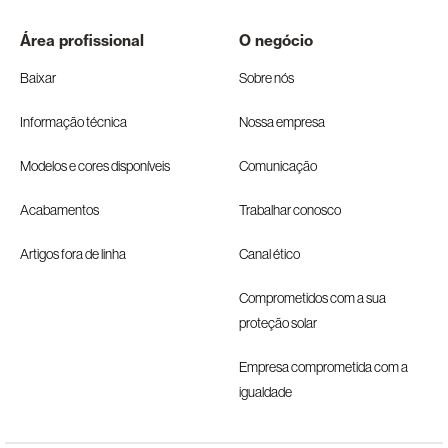
Área profissional
O negócio
Baixar
Sobre nós
Informação técnica
Nossa empresa
Modelos e cores disponíveis
Comunicação
Acabamentos
Trabalhar conosco
Artigos fora de linha
Canal ético
Comprometidos com a sua
proteção solar
Empresa comprometida com a
igualdade