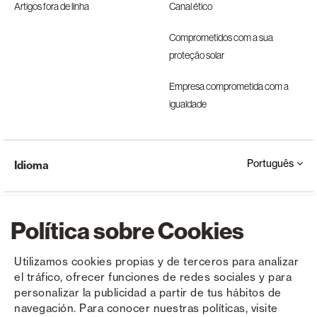
Artigos fora de linha
Canal ético
Comprometidos com a sua
proteção solar
Empresa comprometida com a
igualdade
Português
Idioma
Política sobre Cookies
Utilizamos cookies propias y de terceros para analizar
el tráfico, ofrecer funciones de redes sociales y para
Copyright © Saxun 2023 - 2026
Política de privacidade
Aviso Legal
Cookies
personalizar la publicidad a partir de tus hábitos de
navegación. Para conocer nuestras políticas, visite