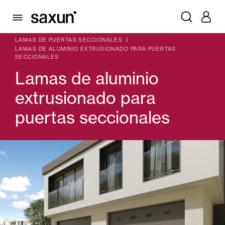
PRODUCTOS
PUERTAS DE GARAJE Y COMERCIALES
PUERTAS SECCIONALES
LAMAS DE PUERTAS SECCIONALES
LAMAS DE ALUMINIO EXTRUSIONADO PARA PUERTAS
SECCIONALES
Persianas enrollables y cajones
Lamas de aluminio
extrusionado para
Pérgolas
puertas seccionales
Celosias y Mallorquinas
Cortinas interiores y estores
Cortinas de Cristal
Alicantinas y Cortinas exteriores