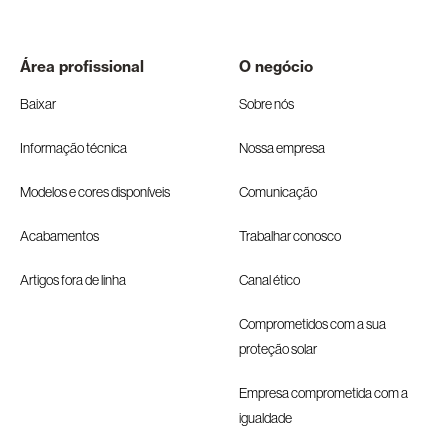
Área profissional
O negócio
Baixar
Sobre nós
Informação técnica
Nossa empresa
Modelos e cores disponíveis
Comunicação
Acabamentos
Trabalhar conosco
Artigos fora de linha
Canal ético
Comprometidos com a sua
proteção solar
Empresa comprometida com a
igualdade