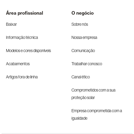
Área profissional
O negócio
Baixar
Sobre nós
Informação técnica
Nossa empresa
Modelos e cores disponíveis
Comunicação
Acabamentos
Trabalhar conosco
Artigos fora de linha
Canal ético
Comprometidos com a sua
proteção solar
Empresa comprometida com a
igualdade