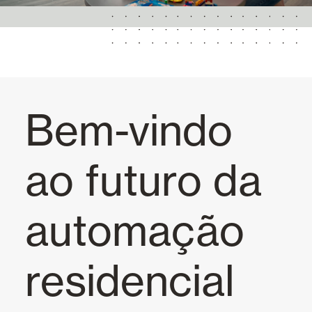
Toldos
Portas Automáticas
Mosquiteiras
Bem-vindo
Garagem e Portas Comerciais
ao futuro da
Smart Home e automatismos
automação
Tudo
Automatismos
residencial