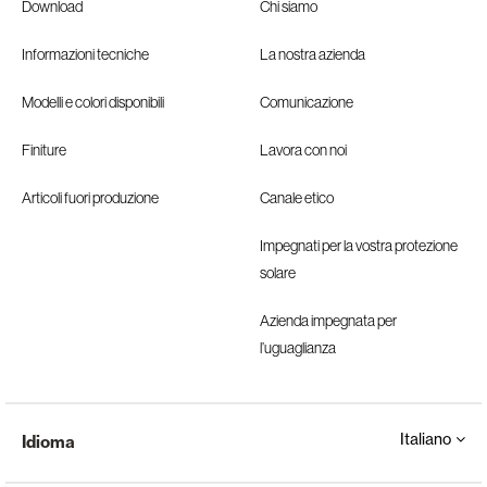
Download
Chi siamo
Informazioni tecniche
La nostra azienda
Modelli e colori disponibili
Comunicazione
Finiture
Lavora con noi
Articoli fuori produzione
Canale etico
Impegnati per la vostra protezione
solare
Azienda impegnata per
l’uguaglianza
Italiano
Idioma