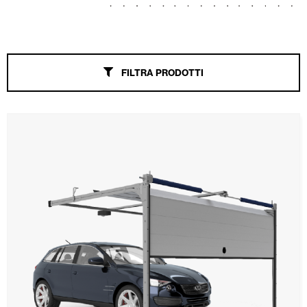
Tende Esterne
Porte Automatiche
FILTRA PRODOTTI
Zanzariere
Portoni Garage e Serrande Avvolgibili
Smart Home e automatismi
Controsoffitti e rivestimenti di pareti