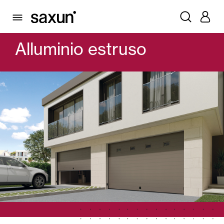
PRODOTTI
PORTONI GARAGE E SERRANDE AVVOLGIBILI
PORTONI SEZIONALI
LAMA
ALLUMINIO ESTRUSO
Alluminio estruso
Cassonetti e Tapparelle Avvolgibili
Pergole Bioclimatiche
Frangisole e Persiane Maiorchine
Tende interne
Vetrate
Alicantinas e Tende a Stringhe