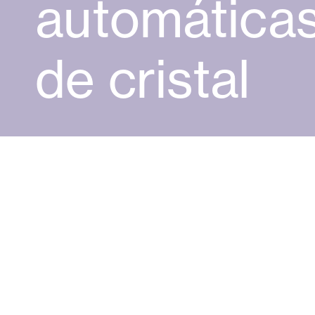
automática
Cortinas de Cristal
Alicantinas y
de cristal
Mosquiteras
Puertas de g