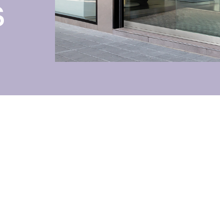
s
Toldos
 Cortinas exteriores
Motores, automatismos y S
araje y comerciales
VER TODOS LOS PRODUCTOS