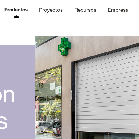
Productos
Proyectos
Recursos
Empresa
Canal Ético
nica
Acabados
Comunicaci
P
Celosias y Mallorquinas
on
Oficinas
s