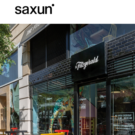
C
Download
Informazioni tec
Chi siamo
Pergole Bioc
Cassonetti e Tapparelle Avvolgibili
Alberghi, ristoranti e caffè