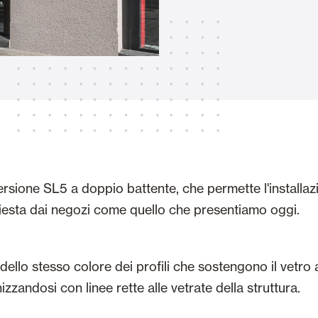
Tende Esterne
 Tende a Stringhe
Smart Home e automatismi
e e Serrande Avvolgibili
versione SL5 a doppio battente, che permette l'installa
hiesta dai negozi come quello che presentiamo oggi.
VEDI TUTTI I PRODOTTI
 dello stesso colore dei profili che sostengono il vetro
zzandosi con linee rette alle vetrate della struttura.