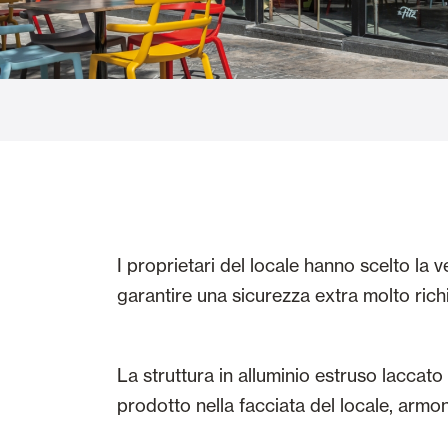
Vetrate
Alicantinas e
Zanzariere
Portoni Garag
I proprietari del locale hanno scelto la 
garantire una sicurezza extra molto ric
La struttura in alluminio estruso laccato
prodotto nella facciata del locale, armoni