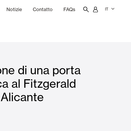
Notizie
Contatto
FAQs
IT
one
Budgeting
Portale dei dipendenti
Showroom
one di una porta
chine
Tende interne
a al Fitzgerald
 Alicante
Famiglie