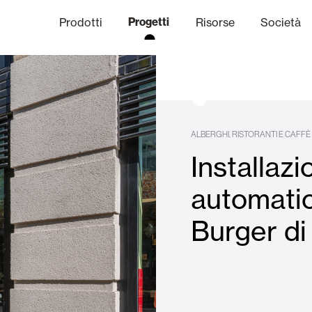
Prodotti
Progetti
Risorse
Società
anale Etico
niche
Finiture
Comunicazi
ALBERGHI, RISTORANTI E CAFFÈ
Installazi
limatiche
Frangisole e Persiane Maior
automatic
Burger di
Uffici