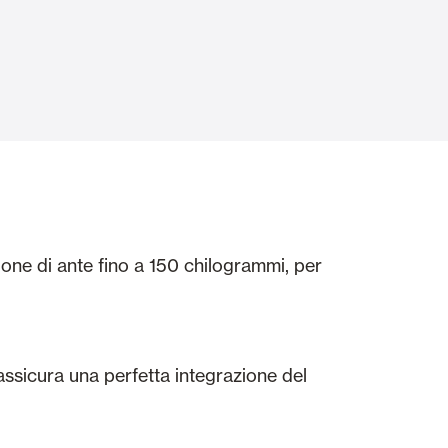
Porte Automatiche
Controsoffitti e rivestimenti di pareti
zione di ante fino a 150 chilogrammi, per
 assicura una perfetta integrazione del