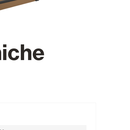
Porte Automatiche
niche
Controsoffitti e rivestimenti di pareti