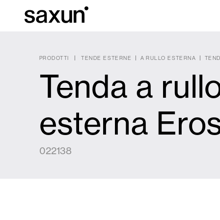
PRODOTTI
TENDE ESTERNE
A RULLO ESTERNA
TEND
Tenda a rull
C
Download
Informazioni tec
Chi siamo
esterna Eros
Pergole Bioc
Cassonetti e Tapparelle Avvolgibili
022138
Alberghi, ristoranti e caffè