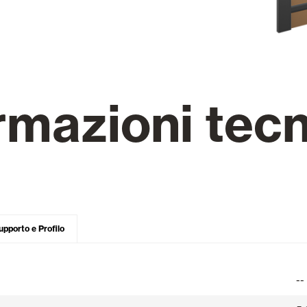
Tende Esterne
 Tende a Stringhe
rmazioni tec
Smart Home e automatismi
e e Serrande Avvolgibili
VEDI TUTTI I PRODOTTI
upporto e Profilo
--