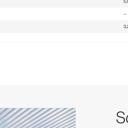
5
--
3,
Sc