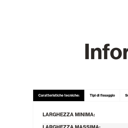
Vetrate
Alicantinas e
Info
Zanzariere
Portoni Garag
Caratteristiche tecniche:
Tipi di fissaggio
S
LARGHEZZA MINIMA:
LARGHEZZA MASSIMA: