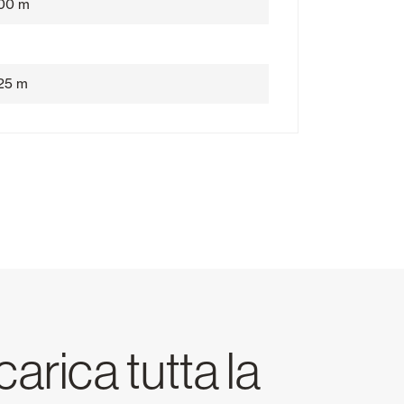
,00 m
25 m
arica tutta la