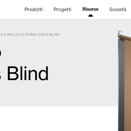
Prodotti
Progetti
Risorse
Società
A A RULLO ESTERNA EROS BLIND
o
anale Etico
niche
Finiture
Comunicazi
 Blind
limatiche
Frangisole e Persiane Maior
Uffici