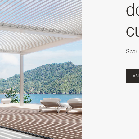
d
c
Scari
VAI