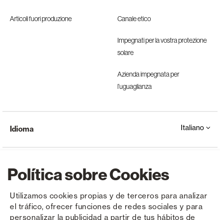
Articoli fuori produzione
Canale etico
Impegnati per la vostra protezione
solare
Azienda impegnata per
l’uguaglianza
Italiano
Idioma
Política sobre Cookies
Utilizamos cookies propias y de terceros para analizar
el tráfico, ofrecer funciones de redes sociales y para
Copyright © Saxun 2023 - 2026
politica sulla riservatezza
Avviso legale
Cookies
personalizar la publicidad a partir de tus hábitos de