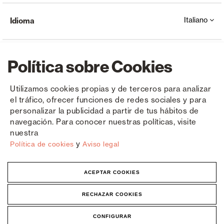
Italiano
Idioma
Política sobre Cookies
Utilizamos cookies propias y de terceros para analizar
el tráfico, ofrecer funciones de redes sociales y para
Copyright © Saxun 2023 - 2026
politica sulla riservatezza
Avviso legale
Cookies
personalizar la publicidad a partir de tus hábitos de
navegación. Para conocer nuestras políticas, visite
nuestra
y
Política de cookies
Aviso legal
ACEPTAR COOKIES
RECHAZAR COOKIES
CONFIGURAR