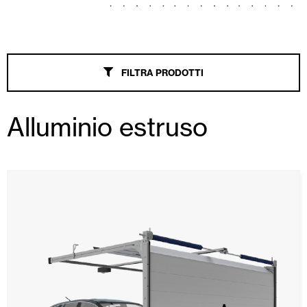
Tende Esterne
Porte Automatiche
FILTRA PRODOTTI
Zanzariere
Alluminio estruso
Portoni Garage e Serrande Avvolgibili
Smart Home e automatismi
Controsoffitti e rivestimenti di pareti