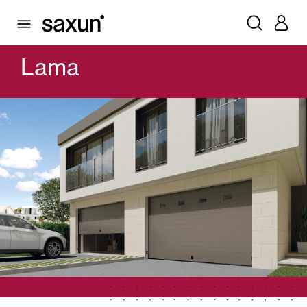
PRODOTTI
PORTONI GARAGE E SERRANDE AVVOLGIBILI
PORTONI SEZIONALI
LAMA
Lama
Cassonetti e Tapparelle Avvolgibili
Pergole Bioclimatiche
Frangisole e Persiane Maiorchine
Tende interne
Vetrate
Alicantinas e Tende a Stringhe