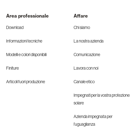
Area professionale
Affare
Download
Chi siamo
Informazioni tecniche
La nostra azienda
Modelli e colori disponibili
Comunicazione
Finiture
Lavora con noi
Articoli fuori produzione
Canale etico
Impegnati per la vostra protezione
solare
Azienda impegnata per
l’uguaglianza