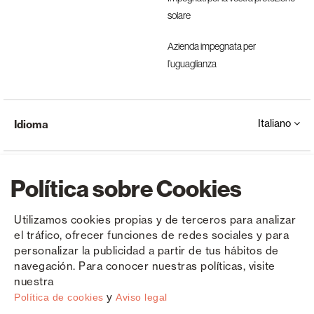
solare
Azienda impegnata per
l’uguaglianza
Italiano
Idioma
Política sobre Cookies
Utilizamos cookies propias y de terceros para analizar
el tráfico, ofrecer funciones de redes sociales y para
Copyright © Saxun 2023 - 2026
politica sulla riservatezza
Avviso legale
Cookies
personalizar la publicidad a partir de tus hábitos de
navegación. Para conocer nuestras políticas, visite
nuestra
y
Política de cookies
Aviso legal