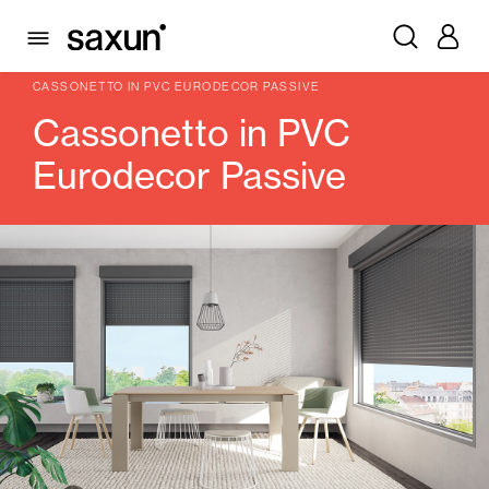
PRODOTTI
CASSONETTI E TAPPARELLE AVVOLGIBILI
CASSONETTI
CAJONES DE PVC
CASSONETTO IN PVC EURODECOR PASSIVE
Cassonetto in PVC
Eurodecor Passive