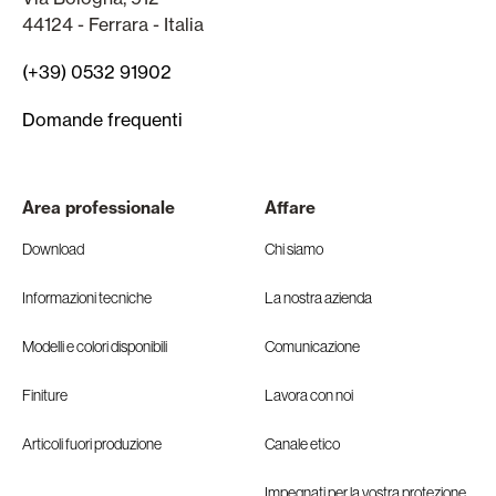
44124 - Ferrara - Italia
(+39) 0532 91902
Domande frequenti
Area professionale
Affare
Download
Chi siamo
Informazioni tecniche
La nostra azienda
Modelli e colori disponibili
Comunicazione
Finiture
Lavora con noi
Articoli fuori produzione
Canale etico
Impegnati per la vostra protezione